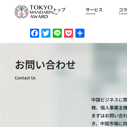
トップ
サービス
コ
Top
service
Colu
Facebook
Twitter
Line
Pocket
共
有
お問い合わせ
Contact Us
中国ビジネスに
様、個人事業主
まずはお問い合
き、中国市場に