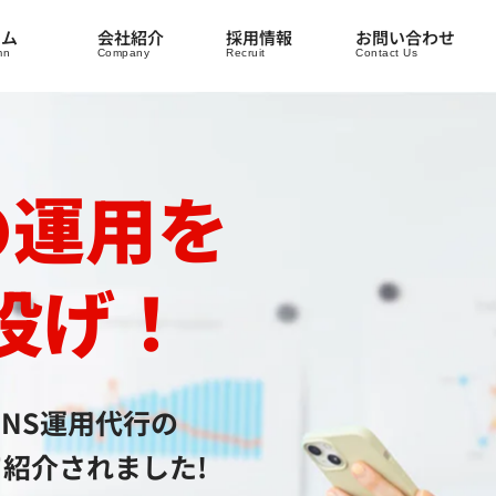
ラム
会社紹介
採用情報
お問い合わせ
mn
Company
Recruit
Contact Us
の運用を
投げ！
SNS運用代行の
て
紹介されました!