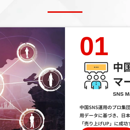
01
中国
マ
SNS M
中国SNS運用のプロ集
用データに基づき、日
「売り上げUP」に成功