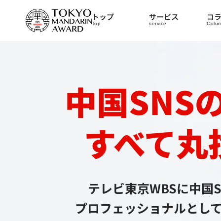
トップ
サービス
コ
Top
service
Colu
中国SNS
すべて丸
テレビ東京WBSに
中国
プロフェッショナルとし