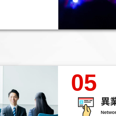
05
異
Networ