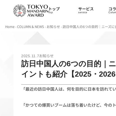
トップ
サービス
コ
Top
service
Colu
Home
-
COLUMN & NEWS
-
お知らせ
-
訪日中国人の6つの目的｜ニーズに合
お知らせ
2025.11.7
訪日中国人の6つの目的｜ニ
イントも紹介【2025・202
「最近の訪日中国人は、何を目的に日本を訪れて
「かつての爆買いブームは落ち着いたけど、今の