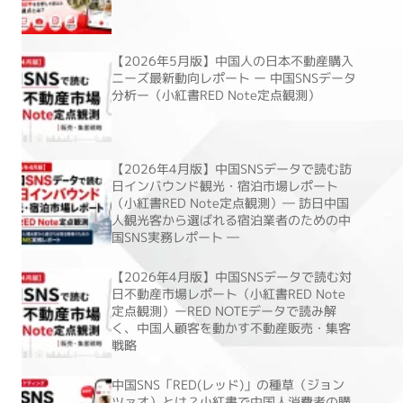
【2026年5月版】中国人の日本不動産購入
ニーズ最新動向レポート ー 中国SNSデータ
分析ー（小紅書RED Note定点観測）
【2026年4月版】中国SNSデータで読む訪
日インバウンド観光・宿泊市場レポート
（小紅書RED Note定点観測）― 訪日中国
人観光客から選ばれる宿泊業者のための中
国SNS実務レポート ―
【2026年4月版】中国SNSデータで読む対
日不動産市場レポート（小紅書RED Note
定点観測）ーRED NOTEデータで読み解
く、中国人顧客を動かす不動産販売・集客
戦略
中国SNS「RED(レッド)」の種草（ジョン
ツァオ）とは？小紅書で中国人消費者の購