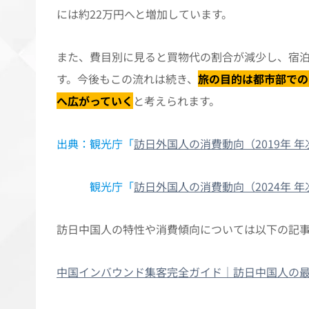
には約22万円へと増加しています。
また、費目別に見ると買物代の割合が減少し、宿
す。今後もこの流れは続き、
旅の目的は都市部での
へ広がっていく
と考えられます。
出典：観光庁「
訪日外国人の消費動向（2019年 
観光庁「
訪日外国人の消費動向（2024年 
訪日中国人の特性や消費傾向については以下の記
中国インバウンド集客完全ガイド｜訪日中国人の最