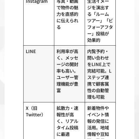
Instagram
写真・動画
生活イメー
で物件の魅
ジを演出す
力を直感的
る「ルーム
に伝えられ
ツアー」「ビ
る
フォーアフタ
ー」投稿が
効果的
LINE
利用率が高
内覧予約・
く、メッセ
問い合わせ
ージの開封
をLINE上で
率も高い。
完結可能。L
ユーザー管
ステップ連
理機能が豊
携で顧客属
富
性の自動管
理も可能
X（旧
拡散力・速
新着物件や
Twitter）
報性が高
イベント情
く、リアル
報の発信に
タイム投稿
活用。地域
に最適
情報や豆知