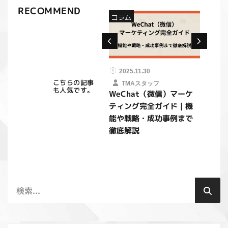
RECOMMEND
コラム
コラム
コラ
2025.11.30
2025.11.30
20
中国
こちらの記事
TMAスタッフ
TMAスタッフ
も人気です。
中国でYouTubeが見れな
WeChat（微信）マーケ
｜S
いのはなぜ？安全な視聴
ティング完全ガイド｜機
功の
方法とおすすめVPNサー
能や戦略・成功事例まで
ビス
徹底解説