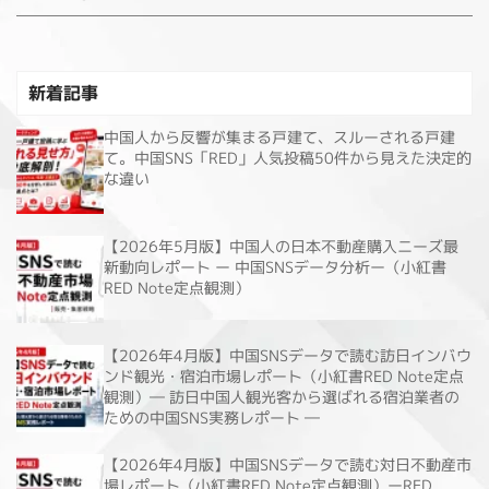
新着記事
中国人から反響が集まる戸建て、スルーされる戸建
て。中国SNS「RED」人気投稿50件から見えた決定的
な違い
【2026年5月版】中国人の日本不動産購入ニーズ最
新動向レポート ー 中国SNSデータ分析ー（小紅書
RED Note定点観測）
【2026年4月版】中国SNSデータで読む訪日インバウ
ンド観光・宿泊市場レポート（小紅書RED Note定点
観測）― 訪日中国人観光客から選ばれる宿泊業者の
ための中国SNS実務レポート ―
【2026年4月版】中国SNSデータで読む対日不動産市
場レポート（小紅書RED Note定点観測）ーRED