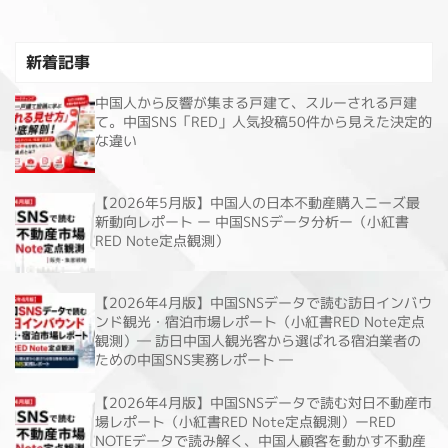
新着記事
中国人から反響が集まる戸建て、スルーされる戸建
て。中国SNS「RED」人気投稿50件から見えた決定的
な違い
【2026年5月版】中国人の日本不動産購入ニーズ最
新動向レポート ー 中国SNSデータ分析ー（小紅書
RED Note定点観測）
【2026年4月版】中国SNSデータで読む訪日インバウ
ンド観光・宿泊市場レポート（小紅書RED Note定点
観測）― 訪日中国人観光客から選ばれる宿泊業者の
ための中国SNS実務レポート ―
【2026年4月版】中国SNSデータで読む対日不動産市
場レポート（小紅書RED Note定点観測）ーRED
NOTEデータで読み解く、中国人顧客を動かす不動産