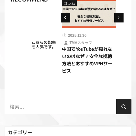
コラム
コラム
ッフ
2025.11.30
2025.11.30
中
こちらの記事
TMAスタッフ
TMAスタッフ
も人気です。
中国でYouTubeが見れな
WeChat（微信）マーケ
｜
いのはなぜ？安全な視聴
ティング完全ガイド｜機
功
方法とおすすめVPNサー
能や戦略・成功事例まで
ビス
徹底解説
カテゴリー