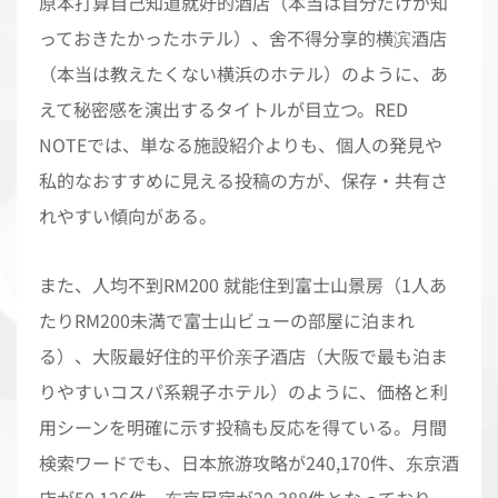
原本打算自己知道就好的酒店（本当は自分だけが知
っておきたかったホテル）、舍不得分享的横滨酒店
（本当は教えたくない横浜のホテル）のように、あ
えて秘密感を演出するタイトルが目立つ。RED
NOTEでは、単なる施設紹介よりも、個人の発見や
私的なおすすめに見える投稿の方が、保存・共有さ
れやすい傾向がある。
また、人均不到RM200 就能住到富士山景房（1人あ
たりRM200未満で富士山ビューの部屋に泊まれ
る）、大阪最好住的平价亲子酒店（大阪で最も泊ま
りやすいコスパ系親子ホテル）のように、価格と利
用シーンを明確に示す投稿も反応を得ている。月間
検索ワードでも、日本旅游攻略が240,170件、东京酒
店が50,126件、东京民宿が20,388件となっており、